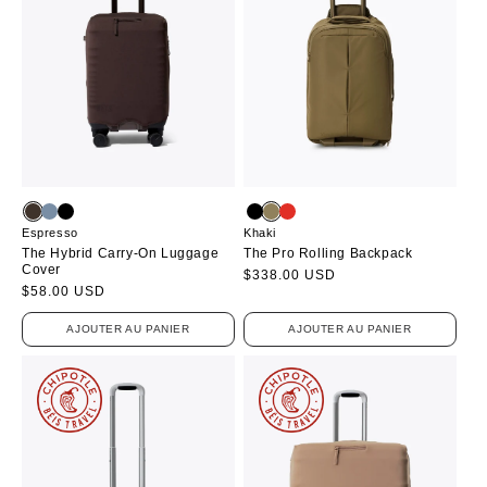
Espresso
Khaki
The Hybrid Carry-On Luggage
The Pro Rolling Backpack
Cover
Prix
$338.00 USD
Prix
$58.00 USD
habituel
habituel
AJOUTER AU PANIER
AJOUTER AU PANIER