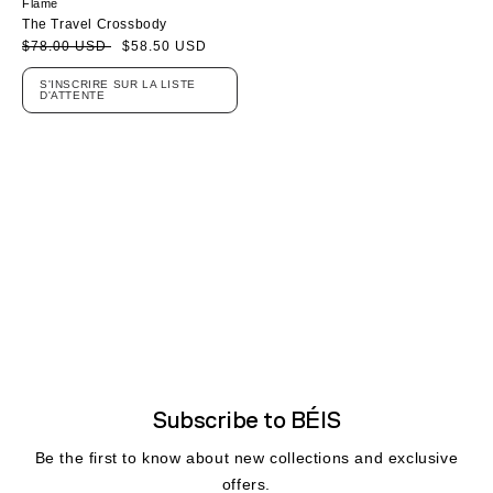
Flame
The Travel Crossbody
Prix
Prix
$78.00 USD
$58.50 USD
soldé
habituel
S'INSCRIRE SUR LA LISTE
D'ATTENTE
Subscribe to BÉIS
Be the first to know about new collections and exclusive
offers.