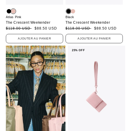
Atlas Pink
Black
The Crescent Weekender
The Crescent Weekender
Prix
Prix
$118.00 USD
$88.50 USD
Prix
Prix
$118.00 USD
$88.50 USD
soldé
habituel
soldé
habituel
AJOUTER AU PANIER
AJOUTER AU PANIER
25% OFF