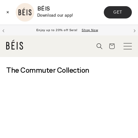
BÉIS
GET
✕
Download our app!
FREE SHIPPING
on orders $135+ CAD
Panier
The Commuter Collection