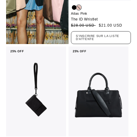
Atlas Pink
The ID Wristlet
Prix
Prix
$28.00 USD
$21.00 USD
soldé
habituel
S'INSCRIRE SUR LA LISTE
D'ATTENTE
25% OFF
25% OFF