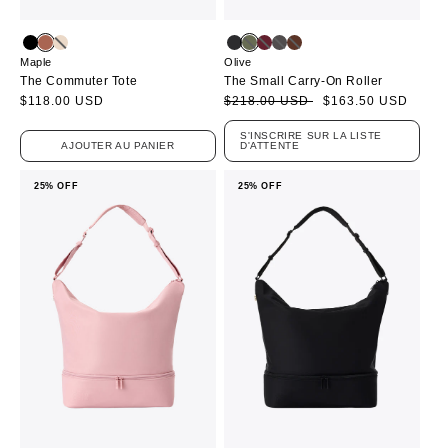
Maple
Olive
The Commuter Tote
The Small Carry-On Roller
Prix
$118.00 USD
Prix
Prix
$218.00 USD
$163.50 USD
habituel
soldé
habituel
S'INSCRIRE SUR LA LISTE
AJOUTER AU PANIER
D'ATTENTE
25% OFF
25% OFF