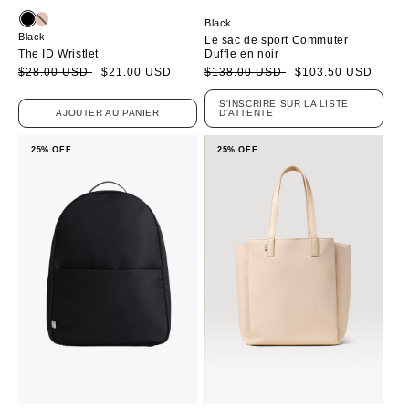
Black
Black
Le sac de sport Commuter
The ID Wristlet
Duffle en noir
Prix
Prix
$28.00 USD
$21.00 USD
Prix
Prix
$138.00 USD
$103.50 USD
soldé
habituel
soldé
habituel
S'INSCRIRE SUR LA LISTE
AJOUTER AU PANIER
D'ATTENTE
25% OFF
25% OFF