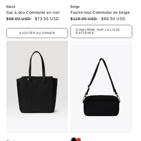
Black
Beige
Sac à dos Commuter en noir
Fourre-tout Commuter en beige
Prix
Prix
$98.00 USD
$73.50 USD
Prix
Prix
$118.00 USD
$88.50 USD
soldé
habituel
soldé
habituel
S'INSCRIRE SUR LA LISTE
AJOUTER AU PANIER
D'ATTENTE