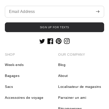
Translation
missing:
fr.contact.form.email
SIGN UP FOR TEXTS
Twitter
Facebook
Pinterest
Instagram
SHOP
OUR COMPANY
Week-ends
Blog
Bagages
About
Sacs
Localisateur de magasins
Accessoires de voyage
Parrainer un ami
Récompenses