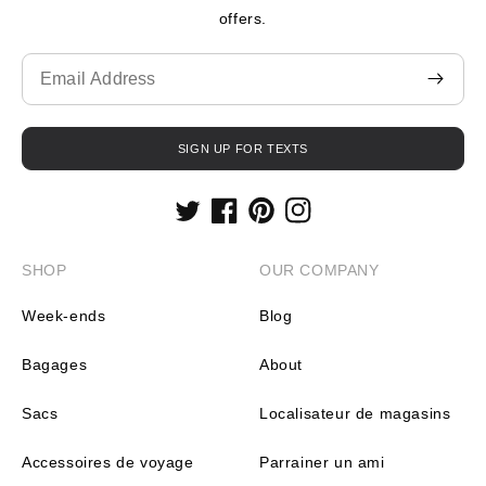
offers.
Translation
missing:
fr.contact.form.email
SIGN UP FOR TEXTS
Twitter
Facebook
Pinterest
Instagram
SHOP
OUR COMPANY
Week-ends
Blog
Bagages
About
Sacs
Localisateur de magasins
Accessoires de voyage
Parrainer un ami