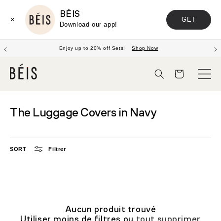
BÉIS
GET
✕
Download our app!
 to 20% off Sets!
Shop Now
FREE 
Panier
The Luggage Covers in Navy
SORT
Filtrer
Aucun produit trouvé
Utiliser moins de filtres ou
tout supprimer